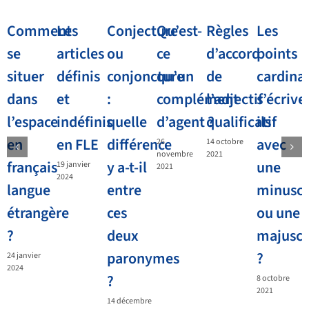
Comment
Les
Conjecture
Qu’est-
Règles
Les
se
articles
ou
ce
d’accord
points
situer
définis
conjoncture
qu’un
de
cardina
dans
et
:
complément
l’adjectif
s’écrive
l’espace
indéfinis
quelle
d’agent ?
qualificatif
ils
en
en FLE
différence
avec
26
14 octobre
novembre
2021
français
y a-t-il
une
19 janvier
2021
2024
langue
entre
minuscu
étrangère
ces
ou une
?
deux
majuscu
paronymes
?
24 janvier
2024
?
8 octobre
2021
14 décembre