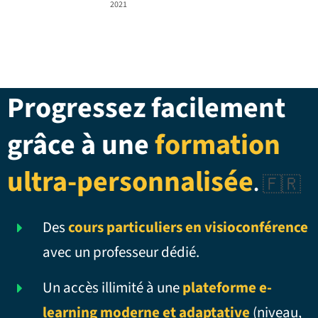
2021
Progressez facilement
grâce à une
formation
ultra-personnalisée
.
🇫🇷
Des
cours particuliers en visioconférence
avec un professeur dédié.
Un accès illimité à une
plateforme e-
learning moderne et adaptative
(niveau,