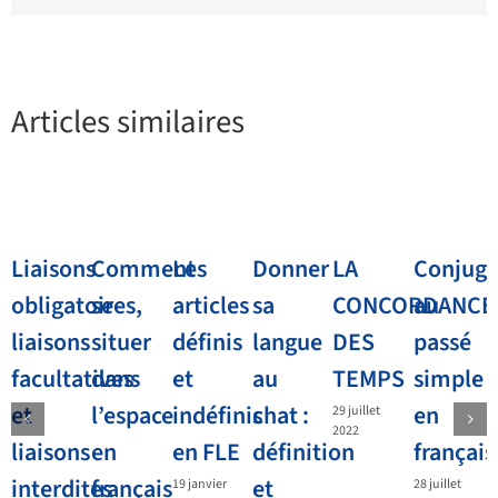
Articles similaires
Liaisons
Comment
Les
Donner
LA
Conjugu
obligatoires,
se
articles
sa
CONCORDANCE
au
liaisons
situer
définis
langue
DES
passé
facultatives
dans
et
au
TEMPS
simple
et
l’espace
indéfinis
chat :
en
29 juillet
2022
liaisons
en
en FLE
définition
français
interdites
français
et
19 janvier
28 juillet