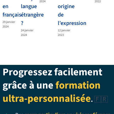
2024
2022
en
langue
origine
français
étrangère
de
?
l’expression
29 janvier
2024
24 janvier
12 janvier
2024
2023
Progressez facilement
grâce à une
formation
ultra-personnalisée
.
🇫🇷