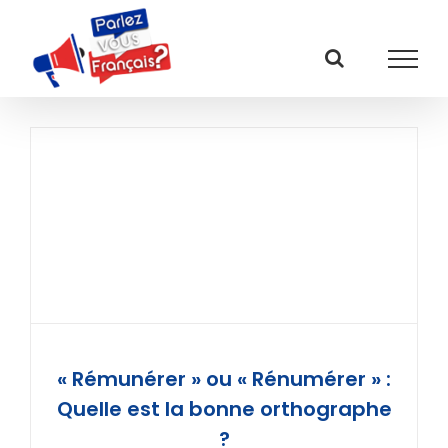
Passer
au
contenu
« Rémunérer » ou « Rénumérer » :
Quelle est la bonne orthographe
?