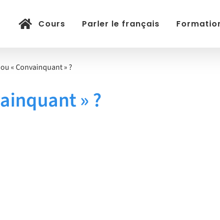
Cours
Parler le français
Formation
 ou « Convainquant » ?
ainquant » ?