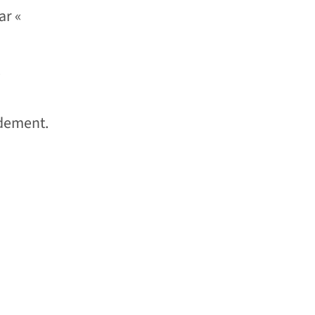
ar «
idement.