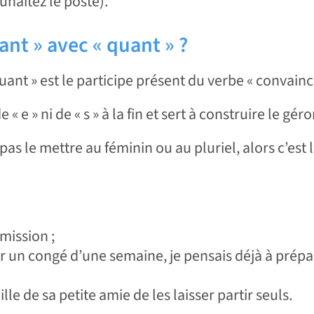
uhaitez le poste).
nt » avec « quant » ?
nt » est le participe présent du verbe « convaincr
 « e » ni de « s » à la fin et sert à construire le géro
 pas le mettre au féminin ou au pluriel, alors c’est 
mission ;
 un congé d’une semaine, je pensais déjà à prép
le de sa petite amie de les laisser partir seuls.