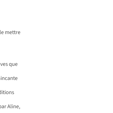
 le mettre
uves que
aincante
ditions
ar Aline,