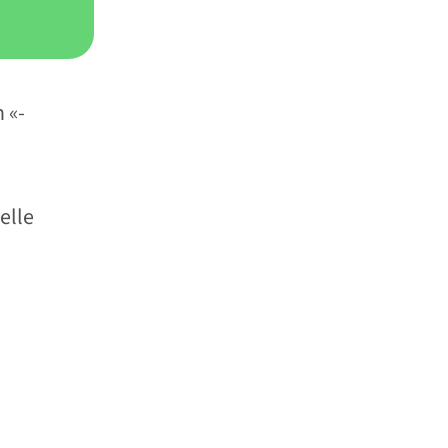
 «-
elle