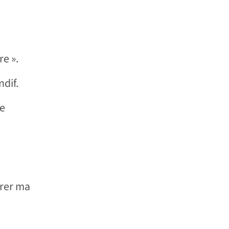
e ».
ndif.
le
arer ma