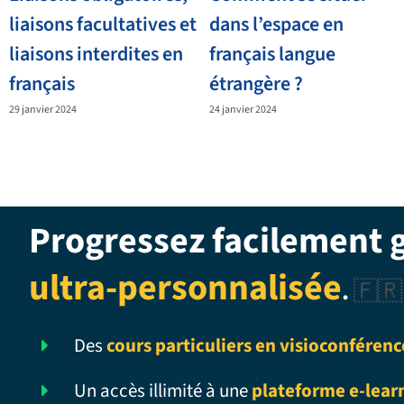
liaisons facultatives et
dans l’espace en
liaisons interdites en
français langue
français
étrangère ?
29 janvier 2024
24 janvier 2024
Progressez facilement 
ultra-personnalisée
.
🇫🇷
Des
cours particuliers en visioconférenc
Un accès illimité à une
plateforme e-lear