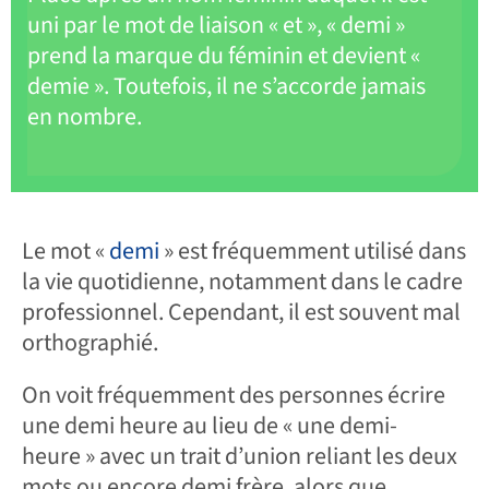
uni par le mot de liaison « et », « demi »
prend la marque du féminin et devient «
demie ». Toutefois, il ne s’accorde jamais
en nombre.
Le mot «
demi
» est fréquemment utilisé dans
la vie quotidienne, notamment dans le cadre
professionnel. Cependant, il est souvent mal
orthographié.
On voit fréquemment des personnes écrire
une demi heure au lieu de « une demi-
heure » avec un trait d’union reliant les deux
mots ou encore demi frère, alors que