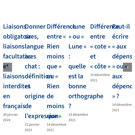
Liaisons
Donner
Différence
« lune
Différence
Faut-il
obligatoires,
sa
entre «
» ou «
entre
écrire
liaisons
langue
Rien
Lune »
« cote »
« aux
facultatives
au
moins
:
et
dépens
et
chat :
que »
quelle
« côte »
» ou «
liaisons
définition
ou «
est la
aux
14 décembre
2021
interdites
et
Rien
bonne
dépend
en
origine
de
orthographe
» ?
français
de
moins
?
14 décembre
2021
l’expression
que »
29 janvier
14 décembre
2024
2021
12 janvier
14 décembre
2023
2021