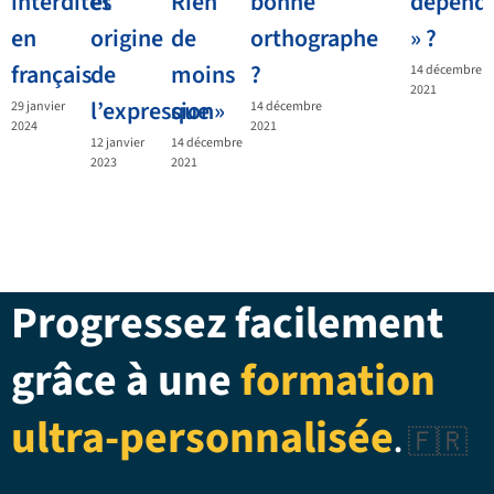
interdites
et
Rien
bonne
dépend
en
origine
de
orthographe
» ?
français
de
moins
?
14 décembre
2021
l’expression
que »
29 janvier
14 décembre
2024
2021
12 janvier
14 décembre
2023
2021
Progressez facilement
grâce à une
formation
ultra-personnalisée
.
🇫🇷