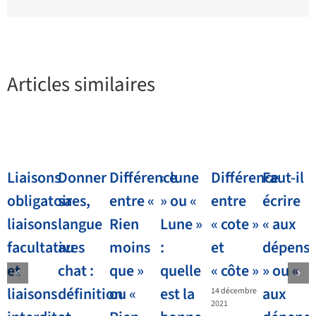
Articles similaires
Liaisons
Donner
Différence
« lune
Différence
Faut-il
obligatoires,
sa
entre «
» ou «
entre
écrire
liaisons
langue
Rien
Lune »
« cote »
« aux
facultatives
au
moins
:
et
dépens
et
chat :
que »
quelle
« côte »
» ou «
liaisons
définition
ou «
est la
aux
14 décembre
2021