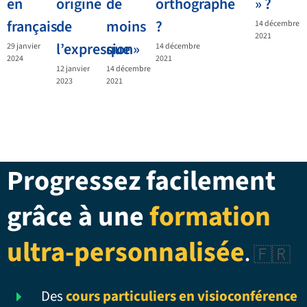
en
origine
de
orthographe
» ?
français
de
moins
?
14 décembre
2021
l’expression
que »
29 janvier
14 décembre
2024
2021
12 janvier
14 décembre
2023
2021
Progressez facilement
grâce à une
formation
ultra-personnalisée
.
🇫🇷
Des
cours particuliers en visioconférence