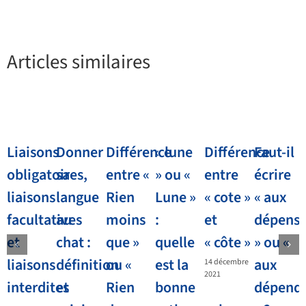
Articles similaires
Liaisons
Donner
Différence
« lune
Différence
Faut-il
obligatoires,
sa
entre «
» ou «
entre
écrire
liaisons
langue
Rien
Lune »
« cote »
« aux
facultatives
au
moins
:
et
dépens
et
chat :
que »
quelle
« côte »
» ou «
liaisons
définition
ou «
est la
aux
14 décembre
2021
interdites
et
Rien
bonne
dépend