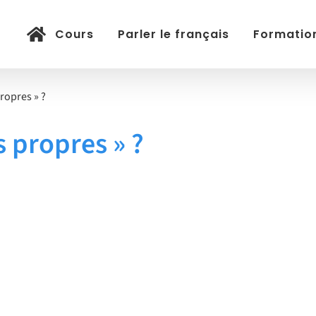
Cours
Parler le français
Formation
ropres » ?
s propres » ?