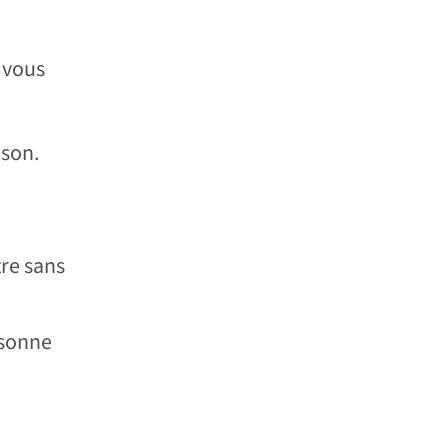
e vous
ison.
tre sans
rsonne