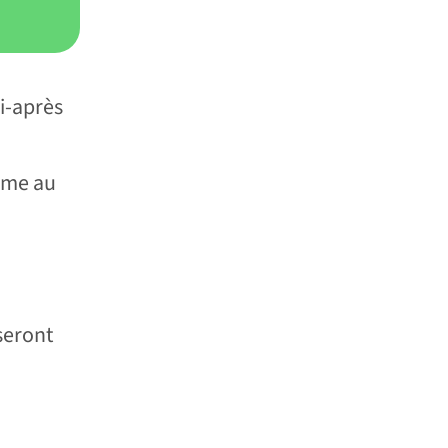
ci-après
rme au
a
 seront