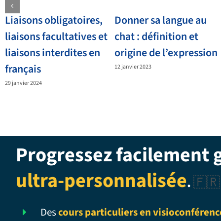
Liaisons obligatoires,
Donner sa langue au
liaisons facultatives et
chat : définition et
liaisons interdites en
origine de l’expression
français
12 janvier 2023
29 janvier 2024
Progressez facilement 
ultra-personnalisée
.
🇫🇷
Des
cours particuliers en visioconférenc