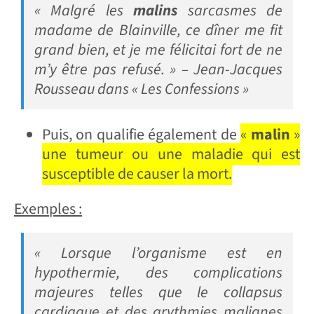
« Malgré les
malins
sarcasmes de
madame de Blainville, ce dîner me fit
grand bien, et je me félicitai fort de ne
m’y être pas refusé. » – Jean-Jacques
Rousseau dans « Les Confessions »
Puis, on qualifie également de
«
malin
»
une tumeur ou une maladie qui est
susceptible de causer la mort.
Exemples :
« Lorsque l’organisme est en
hypothermie, des complications
majeures telles que le collapsus
cardiaque et des arythmies malignes