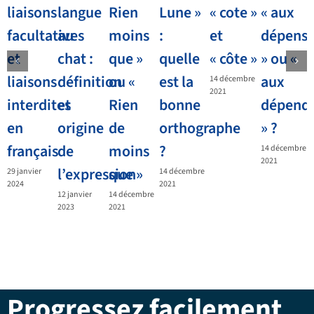
liaisons
langue
Rien
Lune »
« cote »
« aux
facultatives
au
moins
:
et
dépens
et
chat :
que »
quelle
« côte »
» ou «
liaisons
définition
ou «
est la
aux
14 décembre
2021
interdites
et
Rien
bonne
dépend
en
origine
de
orthographe
» ?
français
de
moins
?
14 décembre
2021
l’expression
que »
29 janvier
14 décembre
2024
2021
12 janvier
14 décembre
2023
2021
Progressez facilement