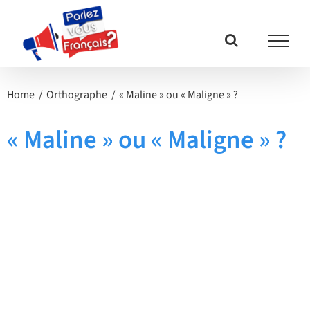
Passer
au
contenu
Home
Orthographe
« Maline » ou « Maligne » ?
« Maline » ou « Maligne » ?