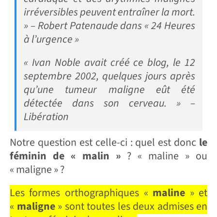
irréversibles peuvent entraîner la mort.
» – Robert Patenaude dans « 24 Heures
à l’urgence »
« Ivan Noble avait créé ce blog, le 12
septembre 2002, quelques jours après
qu’une tumeur maligne eût été
détectée dans son cerveau. » –
Libération
Notre question est celle-ci : quel est donc
le
féminin de « malin »
? « maline » ou
« maligne » ?
Les formes orthographiques «
maline
» et
«
maligne
» sont toutes les deux admises en