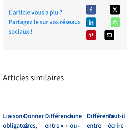
L'article vous a plu ?
Partagez le sur vos réseaux
sociaux !
Articles similaires
Liaisons
Donner
Différence
« lune
Différence
Faut-il
obligatoires,
sa
entre «
» ou «
entre
écrire