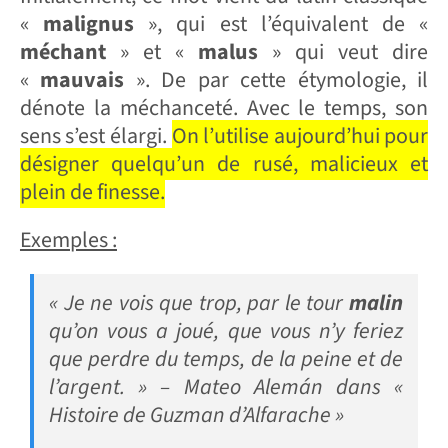
«
malignus
», qui est l’équivalent de «
méchant
» et «
malus
» qui veut dire
«
mauvais
». De par cette étymologie, il
dénote la méchanceté. Avec le temps, son
sens s’est élargi.
On l’utilise aujourd’hui pour
désigner quelqu’un de rusé, malicieux et
plein de finesse.
Exemples :
« Je ne vois que trop, par le tour
malin
qu’on vous a joué, que vous n’y feriez
que perdre du temps, de la peine et de
l’argent. » – Mateo Alemán dans «
Histoire de Guzman d’Alfarache »