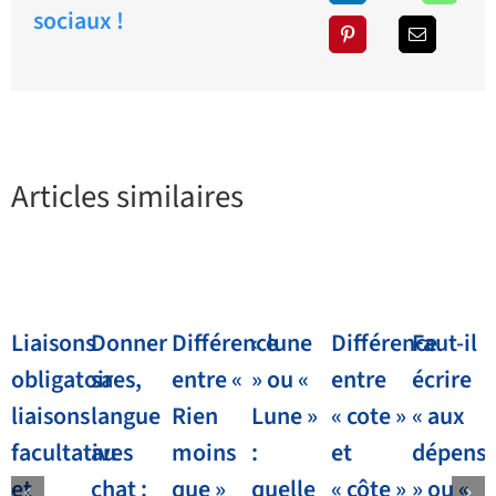
sociaux !
Articles similaires
Liaisons
Donner
Différence
« lune
Différence
Faut-il
obligatoires,
sa
entre «
» ou «
entre
écrire
liaisons
langue
Rien
Lune »
« cote »
« aux
facultatives
au
moins
:
et
dépens
et
chat :
que »
quelle
« côte »
» ou «