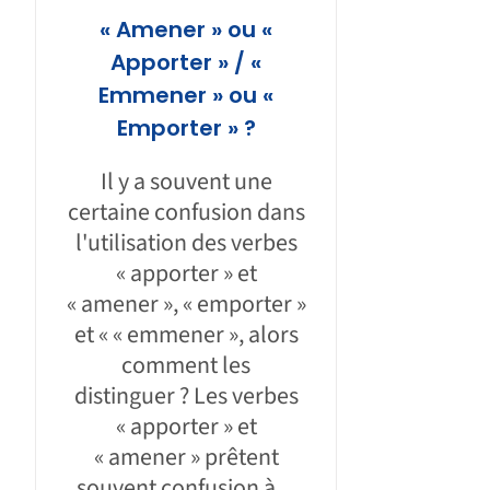
« Amener » ou «
Apporter » / «
Emmener » ou «
Emporter » ?
Il y a souvent une
certaine confusion dans
l'utilisation des verbes
« apporter » et
« amener », « emporter »
et « « emmener », alors
comment les
distinguer ? Les verbes
« apporter » et
« amener » prêtent
souvent confusion à ...