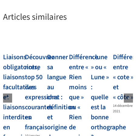
Articles similaires
Liaisons
Découvrez
Donner
Différence
« lune
Différe
obligatoires,
notre
sa
entre «
» ou «
entre
liaisons
top 50
langue
Rien
Lune »
« cote »
facultatives
des
au
moins
:
et
et
expressions
chat :
que »
quelle
« côte »
liaisons
courantes
définition
ou «
est la
14 décembre
2021
interdites
en
et
Rien
bonne
en
français
origine
de
orthographe
10 janvier