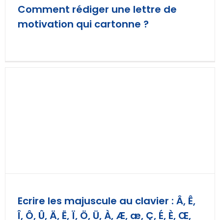
Comment rédiger une lettre de
motivation qui cartonne ?
Ecrire les majuscule au clavier : Â, Ê,
Î, Ô, Û, Ä, Ë, Ï, Ö, Ü, À, Æ, æ, Ç, É, È, Œ,